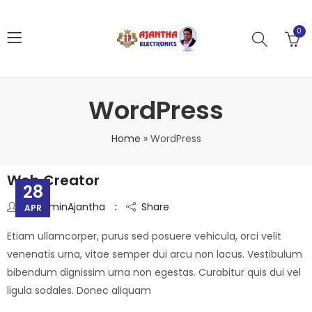
0
WordPress
Home
»
WordPress
Web Creator
28
By
AdminAjantha
Share
APR
Etiam ullamcorper, purus sed posuere vehicula, orci velit
venenatis urna, vitae semper dui arcu non lacus. Vestibulum
bibendum dignissim urna non egestas. Curabitur quis dui vel
ligula sodales. Donec aliquam