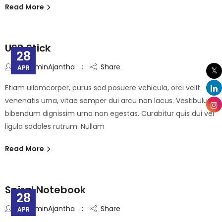
Read More
USB Stick
28
By
AdminAjantha
Share
APR
Etiam ullamcorper, purus sed posuere vehicula, orci velit
venenatis urna, vitae semper dui arcu non lacus. Vestibulum
bibendum dignissim urna non egestas. Curabitur quis dui vel
ligula sodales rutrum. Nullam
Read More
Spiral Notebook
28
By
AdminAjantha
Share
APR